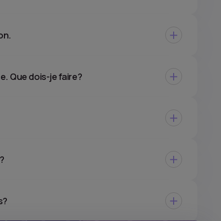
on.
. Que dois-je faire?
t?
s?