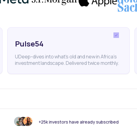
Comment fonctionnent les quiz?
Y a-t-il des exercices pratiques penda
Pulse54
Les leçons sont-elles disponibles en v
UDeep-dives into what’s old and new in Africa’s
investment landscape. Delivered twice monthly.
Que comprend une formation Daba 
Puis-je apprendre à mon propre ryth
+25k investors have already subscribed
Comment accéder à mes formations 