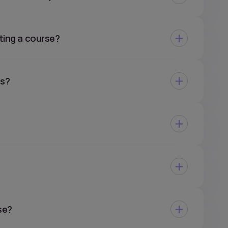
eting a course?
es?
se?