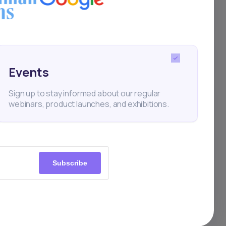
nt la formation?
Events
idéo et en format écrit?
Sign up to stay informed about our regular
webinars, product launches, and exhibitions.
Academy?
Subscribe
me?
après mon achat?