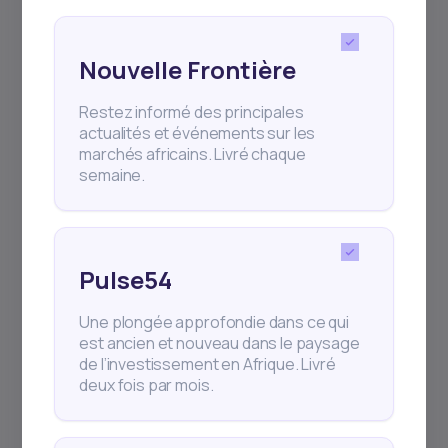
incroyable marathon au Kenya, puis à Paris
pour Viva
Nouvelle Frontière
Restez informé des principales
actualités et événements sur les
marchés africains. Livré chaque
1
min Read
MAY 5, 2026
semaine.
Comment investir en Afrique
depuis le ...
Comment Daba simplifie l’investissement en
Pulse54
Afrique pour la diaspora canadienne
Une plongée approfondie dans ce qui
est ancien et nouveau dans le paysage
de l’investissement en Afrique. Livré
deux fois par mois.