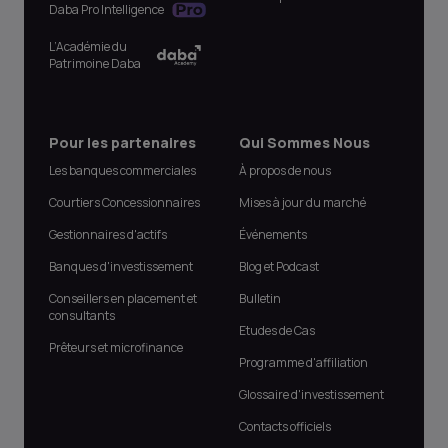
Daba Pro Intelligence
L’Académie du
Patrimoine Daba
Pour les partenaires
Qui Sommes Nous
Les banques commerciales
À propos de nous
Courtiers Concessionnaires
Mises à jour du marché
Gestionnaires d'actifs
Événements
Banques d'investissement
Blog et Podcast
Conseillers en placement et
Bulletin
consultants
Etudes de Cas
Prêteurs et microfinance
Programme d'affiliation
Glossaire d'investissement
Contacts officiels