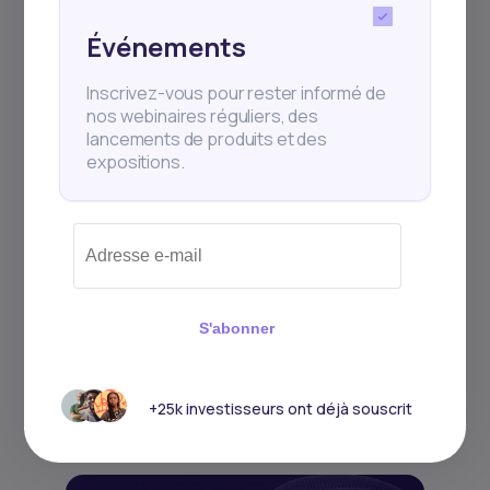
Événements
Inscrivez-vous pour rester informé de
nos webinaires réguliers, des
lancements de produits et des
expositions.
2
min Read
JANUARY 25, 2026
Comment gagner de l’argent
en investis...
En 2026, dans un contexte économique
S'abonner
mondial plus structuré mais toujours
incertain, les o
+25k investisseurs ont déjà souscrit