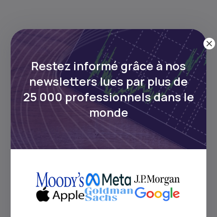
Restez informé grâce à nos
newsletters lues par plus de
Continue de lire
25 000 professionnels dans le
monde
4
min Read
JULY 7, 2026
Comment investir sur les
marchés afric...
L’équipe est enfin de retour après un