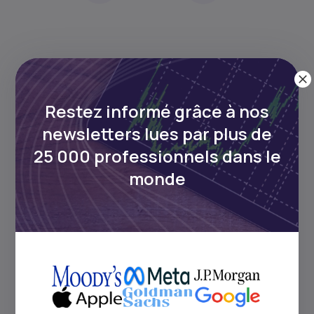
Restez informé grâce à nos
newsletters lues par plus de
25 000 professionnels dans le
Continue de lire
monde
4
min Read
JULY 7, 2026
Comment investir sur les
marchés afric...