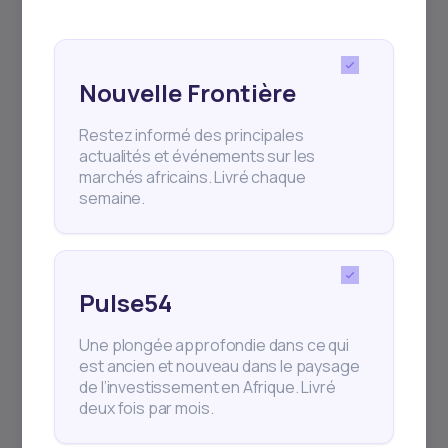
L’équipe est enfin de retour après un
incroyable marathon au Kenya, puis à Paris
pour Viva
Nouvelle Frontière
Restez informé des principales
actualités et événements sur les
marchés africains. Livré chaque
semaine.
1
min Read
MAY 5, 2026
Comment investir en Afrique
depuis le ...
Pulse54
Comment Daba simplifie l’investissement en
Afrique pour la diaspora canadienne
Une plongée approfondie dans ce qui
est ancien et nouveau dans le paysage
de l’investissement en Afrique. Livré
deux fois par mois.