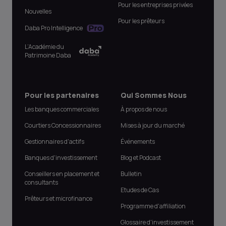
Pour les entreprises privées
Nouvelles
Pour les prêteurs
Daba Pro Intelligence
L’Académie du
Patrimoine Daba
Pour les partenaires
Qui Sommes Nous
Les banques commerciales
À propos de nous
Courtiers Concessionnaires
Mises à jour du marché
Gestionnaires d'actifs
Événements
Banques d'investissement
Blog et Podcast
Conseillers en placement et
Bulletin
consultants
Etudes de Cas
Prêteurs et microfinance
Programme d'affiliation
Glossaire d'investissement