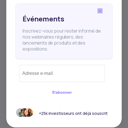
Événements
Inscrivez-vous pour rester informé de
nos webinaires réguliers, des
lancements de produits et des
expositions.
2
min Read
JANUARY 25, 2026
Comment gagner de l’argent
en investis...
S'abonner
En 2026, dans un contexte économique
mondial plus structuré mais toujours
incertain, les o
+25k investisseurs ont déjà souscrit