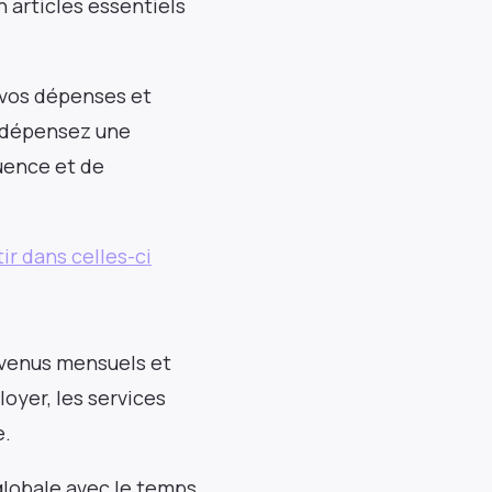
 articles essentiels
 vos dépenses et
s dépensez une
uence et de
ir dans celles-ci
revenus mensuels et
oyer, les services
e.
lobale avec le temps.