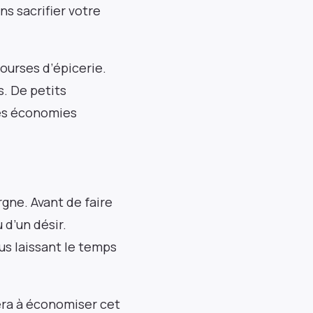
s sacrifier votre
ourses d’épicerie.
Événements
. De petits
des économies
Inscrivez-vous pour rester informé de nos
webinaires réguliers, des lancements de
produits et des expositions.
gne. Avant de faire
 d’un désir.
S'abonner
us laissant le temps
era à économiser cet