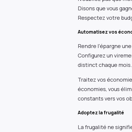
Disons que vous gagne
Respectez votre budg
Res
Automatisez vos écon
Rendre l’épargne une 
newslet
Configurez un virem
distinct chaque mois.
prof
Traitez vos économie
économies, vous élimi
constants vers vos ob
Adoptez la frugalité
La frugalité ne signifi