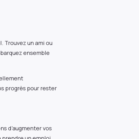
ul. Trouvez un ami ou
 embarquez ensemble
uellement
s progrès pour rester
yens d’augmenter vos
e prendre un emploi