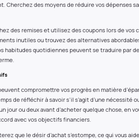
nt. Cherchez des moyens de réduire vos dépenses san
ez des remises et utilisez des coupons lors de vos c
Pulse54
nts inutiles ou trouvez des alternatives abordables
 habitudes quotidiennes peuvent se traduire par 
Une plongée approfondie dans ce qui est ancien
terme.
et nouveau dans le paysage de l’investissement
en Afrique. Livré deux fois par mois.
sifs
 peuvent compromettre vos progrès en matière d’épar
mps de réfléchir à savoir s’il s’agit d’une nécessité ou
un jour ou deux avant d’acheter quelque chose, en vo
accord avec vos objectifs financiers.
+25k investisseurs ont déjà souscrit
erez que le désir d’achat s’estompe, ce qui vous aid