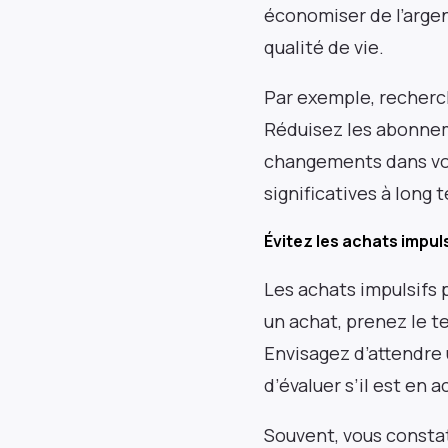
économiser de l’arge
qualité de vie.
Par exemple, recherch
Nouvelle Frontière
Réduisez les abonneme
changements dans vos
Restez informé des principales actualités et
significatives à long 
événements sur les marchés africains. Livré
chaque semaine.
Évitez les achats impul
Les achats impulsifs
un achat, prenez le te
Adresse e-mail
Envisagez d’attendre 
d’évaluer s’il est en 
Souvent, vous constat