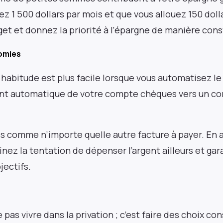
z 1 500 dollars par mois et que vous allouez 150 dolla
et et donnez la priorité à l’épargne de manière cons
tez informé grâce à
omies
habitude est plus facile lorsque vous automatisez le
ters lues par plus d
ent automatique de votre compte chèques vers un c
essionnels dans le 
s comme n’importe quelle autre facture à payer. En 
nez la tentation de dépenser l’argent ailleurs et ga
jectifs.
e pas vivre dans la privation ; c’est faire des choix co