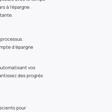
rs à l’épargne.
tante.
 nos
 processus.
e 25 000
ompte d’épargne
monde
automatisant vos
rantissez des progrès
nscients pour