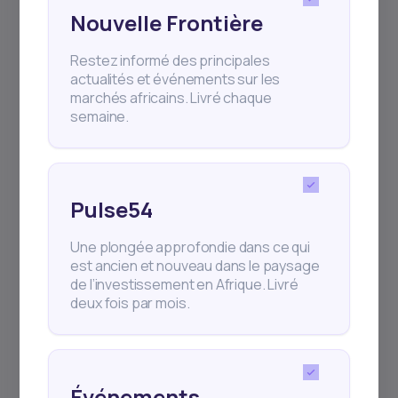
Nouvelle Frontière
Restez informé des principales
actualités et événements sur les
2
min Read
JANUARY 25, 2026
marchés africains. Livré chaque
Comment gagner de l’argent
semaine.
en investis...
En 2026, dans un contexte économique
Pulse54
mondial plus structuré mais toujours
incertain, les o
Une plongée approfondie dans ce qui
est ancien et nouveau dans le paysage
de l’investissement en Afrique. Livré
deux fois par mois.
Événements