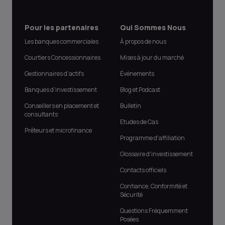
Pour les partenaires
Qui Sommes Nous
Les banques commerciales
À propos de nous
Courtiers Concessionnaires
Mises à jour du marché
Gestionnaires d'actifs
Événements
Banques d'investissement
Blog et Podcast
Conseillers en placement et
Bulletin
consultants
Etudes de Cas
Prêteurs et microfinance
Programme d'affiliation
Glossaire d'investissement
Contacts officiels
Confiance, Conformité et
Sécurité
Questions Fréquemment
Posées