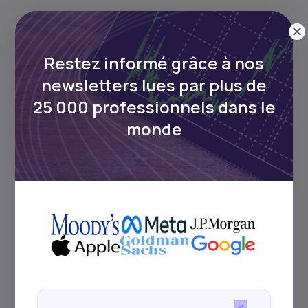
1
min Read
MAY 5, 2026
Restez informé grâce à nos
Comment investir en Afrique
newsletters lues par plus de
depuis le ...
25 000 professionnels dans le
monde
Comment Daba simplifie l’investissement en
Afrique pour la diaspora canadienne