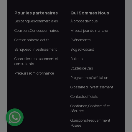
Pour les partenaires
Qui Sommes Nous
Les banques commerciales
À propos de nous
Courtiers Concessionnaires
Mises à jour du marché
Gestionnaires d'actifs
Événements
Banques d'investissement
Blog et Podcast
Conseillers en placement et
Bulletin
consultants
Etudes de Cas
Prêteurs et microfinance
Programme d'affiliation
Glossaire d'investissement
Contacts officiels
Confiance, Conformité et
Sécurité
Questions Fréquemment
Posées