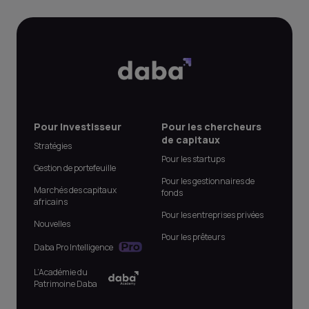
Pour Investisseur
Pour les chercheurs
de capitaux
Stratégies
Pour les startups
Gestion de portefeuille
Pour les gestionnaires de
Marchés des capitaux
fonds
africains
Pour les entreprises privées
Nouvelles
Pour les prêteurs
Daba Pro Intelligence
L’Académie du
Patrimoine Daba