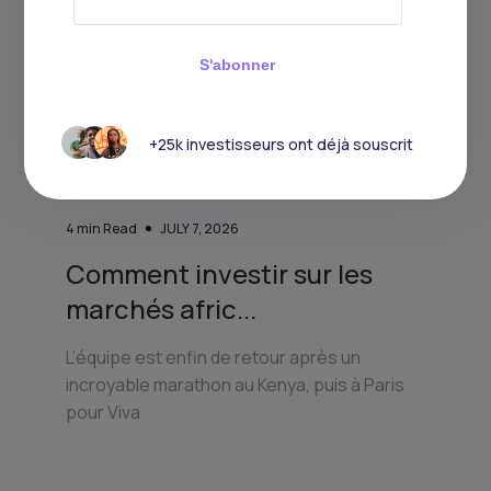
S'abonner
Continue de lire
+25k investisseurs ont déjà souscrit
4
min Read
JULY 7, 2026
Comment investir sur les
marchés afric...
L’équipe est enfin de retour après un
incroyable marathon au Kenya, puis à Paris
pour Viva