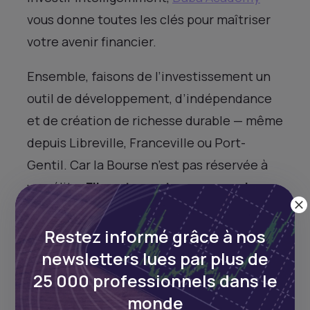
vous donne toutes les clés pour maîtriser
votre avenir financier.
Ensemble, faisons de l’investissement un
outil de développement, d’indépendance
et de création de richesse durable — même
depuis Libreville, Franceville ou Port-
Gentil. Car la Bourse n’est pas réservée à
une élite.
Elle est pour tous ceux qui
veulent prendre leur avenir financier en
main.
Restez informé grâce à nos
newsletters lues par plus de
25 000 professionnels dans le
French
monde