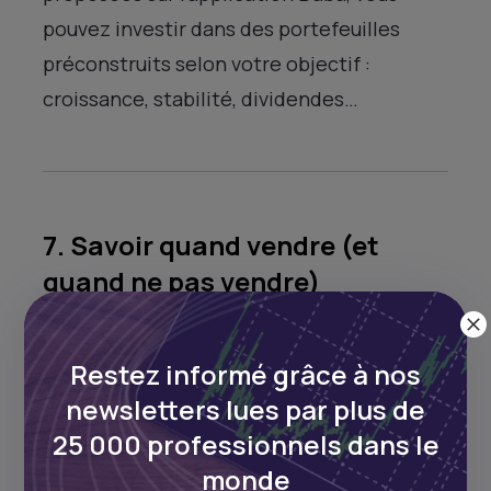
pouvez investir dans des portefeuilles
préconstruits selon votre objectif :
croissance, stabilité, dividendes…
7. Savoir quand vendre (et
quand ne pas vendre)
Une erreur fréquente chez les débutants
Restez informé grâce à nos
est de vendre trop tôt par peur ou trop
newsletters lues par plus de
tard par cupidité. Il faut apprendre à suivre
25 000 professionnels dans le
les fondamentaux
: l’évolution de
monde
l’entreprise, ses résultats, ses dividendes…