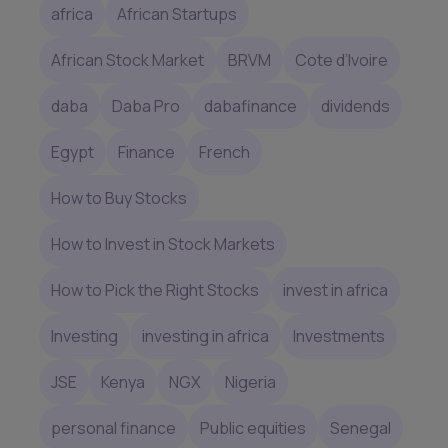
africa
African Startups
African Stock Market
BRVM
Cote d’Ivoire
daba
Daba Pro
dabafinance
dividends
Egypt
Finance
French
How to Buy Stocks
How to Invest in Stock Markets
How to Pick the Right Stocks
invest in africa
Investing
investing in africa
Investments
JSE
Kenya
NGX
Nigeria
personal finance
Public equities
Senegal