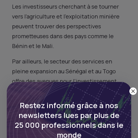
Les investisseurs cherchant à se tourner
vers l’agriculture et l’exploitation minière
peuvent trouver des perspectives
prometteuses dans des pays comme le
Bénin et le Mali.
Par ailleurs, le secteur des services en
pleine expansion au Sénégal et au Togo
offre des avenues pour l’investissement
dans les services financiers et les
télécommunications.
Restez informé grâce à nos
newsletters lues par plus de
Marché boursier
25 000 professionnels dans le
Les investisseurs peuvent accéder à ces
monde