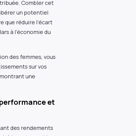
ttribuée. Combler cet
ibérer un potentiel
 que réduire l’écart
 nos
lars à l’économie du
e 25 000
tion des femmes, vous
tissements sur vos
monde
démontrant une
 performance et
tenant des rendements