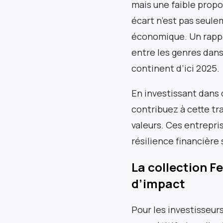
mais une faible propo
écart n’est pas seule
économique. Un rappo
Res
entre les genres dans
continent d’ici 2025.
newslet
En investissant dans
contribuez à cette t
prof
valeurs. Ces entrepri
résilience financière 
La collection 
d’impact
Pour les investisseur