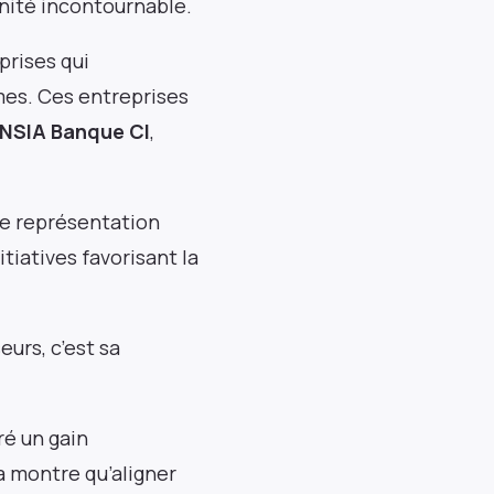
nité incontournable.
prises qui
mes. Ces entreprises
NSIA Banque CI
,
Événements
Inscrivez-vous pour rester informé de nos
webinaires réguliers, des lancements de
ne représentation
produits et des expositions.
tiatives favorisant la
eurs, c’est sa
S'abonner
ré un gain
a montre qu’aligner