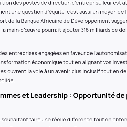
rtion des postes de direction d’entreprise leur est a
ment une question d’équité, c’est aussi un moyen de l
rt de la Banque Africaine de Développement suggère
tez informé grâce à
 la main-d’œuvre pourrait ajouter 316 milliards de dol
ters lues par plus d
 des entreprises engagées en faveur de l’autonomisa
ransformation économique tout en alignant vos inves
essionnels dans le 
ses ouvrent la voie à un avenir plus inclusif tout en 
solide.
Femmes et Leadership : Opportunité de
s souhaitant faire une réelle différence tout en ob