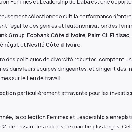
ection Femmes et Leadership de Daba est une opportu
gneusement sélectionnée suit la performance d’entre
t l’égalité des genres et l’autonomisation des fem
ank Group
,
Ecobank Côte d’Ivoire
,
Palm CI
,
Filtisac
,
Pulse54
Sénégal
, et
Nestlé Côte d’Ivoire
.
Une plongée approfondie dans ce qui est ancien
et nouveau dans le paysage de l’investissement
re des politiques de diversité robustes, comptent u
en Afrique. Livré deux fois par mois.
es dans leurs équipes dirigeantes, et dirigent des ini
es sur le lieu de travail.
ection particulièrement attrayante pour les investiss
année, la collection Femmes et Leadership a enregist
+25k investisseurs ont déjà souscrit
%, dépassant les indices de marché plus larges. Cel