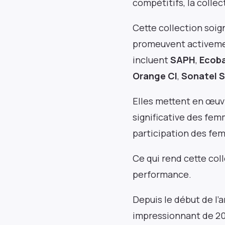
compétitifs, la coll
Cette collection soi
promeuvent activemen
incluent
SAPH
,
Ecob
Nouvelle Frontière
Orange CI
,
Sonatel 
Restez informé des principales actualités et
événements sur les marchés africains. Livré
Elles mettent en œuv
chaque semaine.
significative des femm
participation des femm
Ce qui rend cette coll
Adresse e-mail
performance.
Depuis le début de l’
impressionnant de 20 