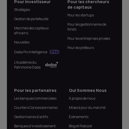
Pour Investisseur
Pour les chercheurs
de capitaux
Stratégies
Pour les startups
Gestion de portefeuille
Pour les gestionnaires de
Marchés des capitaux
fonds
africains
Pour les entreprises privées
Nouvelles
Pour les prêteurs
Daba Pro Intelligence
L’Académie du
Patrimoine Daba
Pour les partenaires
Qui Sommes Nous
Les banques commerciales
À propos de nous
Courtiers Concessionnaires
Mises à jour du marché
Gestionnaires d'actifs
Événements
Banques d'investissement
Blog et Podcast