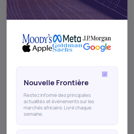
interprétées comme et ne peuvent pas être utilisées
en relation avec une offre de vente ou une sollicitation
d'une offre d'achat ou de détention d'un intérêt dans
un titre ou un produit d'investissement. Rien ne garantit
que les performances passées se reproduiront ou
aboutiront à un résultat positif. Examinez attentivement
votre situation financière, y compris votre objectif de
placement, votre horizon temporel, votre tolérance au
risque et vos frais avant de prendre toute décision de
placement. Aucun niveau de diversification ou
d’allocation d’actifs ne peut garantir des profits ou
garantir contre les pertes. Les articles ne reflètent pas
les opinions de DABA ADVISORS LLC et ne fournissent
pas de conseils en investissement aux clients de Daba.
Daba ne fournit pas de conseils fiscaux, juridiques ou
Nouvelle Frontière
comptables. Veuillez consulter un professionnel qualifié
pour ce type de service.
Restez informé des principales
actualités et événements sur les
marchés africains. Livré chaque
semaine.
Partager cette publication