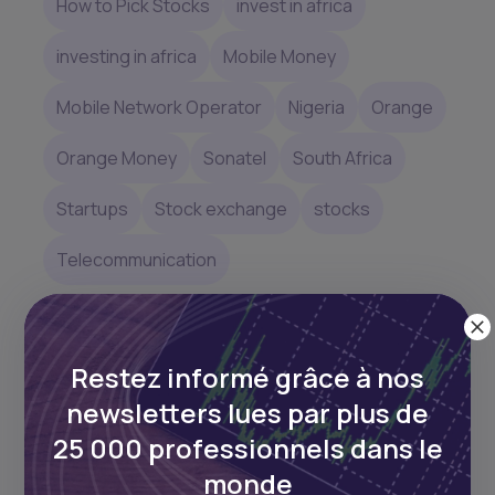
How to Pick Stocks
invest in africa
investing in africa
Mobile Money
Mobile Network Operator
Nigeria
Orange
Orange Money
Sonatel
South Africa
Startups
Stock exchange
stocks
Telecommunication
Restez informé grâce à nos
Ce matériel a été présenté à des fins informatives et
newsletters lues par plus de
éducatives uniquement. Les opinions exprimées dans
25 000 professionnels dans le
les articles ci-dessus sont généralisées et peuvent ne
pas convenir à tous les investisseurs. Les informations
monde
contenues dans cet article ne doivent pas être