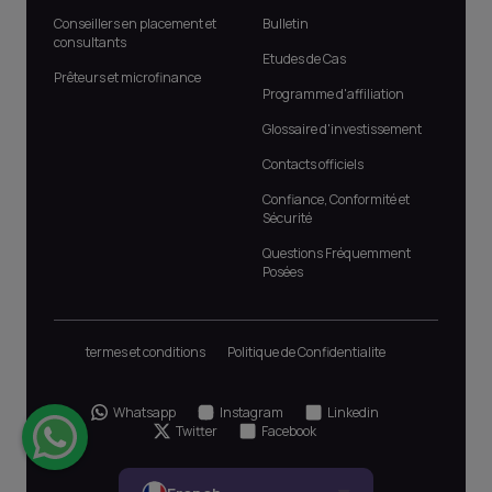
Conseillers en placement et
Bulletin
consultants
Etudes de Cas
Prêteurs et microfinance
Programme d'affiliation
Glossaire d'investissement
Contacts officiels
Confiance, Conformité et
Sécurité
Questions Fréquemment
Posées
termes et conditions
Politique de Confidentialite
Whatsapp
Instagram
Linkedin
Twitter
Facebook