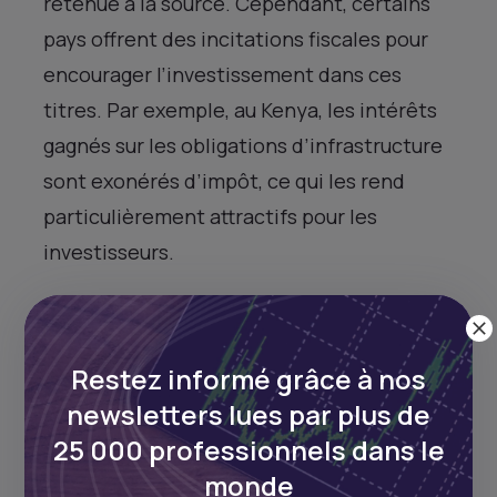
retenue à la source. Cependant, certains
pays offrent des incitations fiscales pour
encourager l’investissement dans ces
titres. Par exemple, au Kenya, les intérêts
gagnés sur les obligations d’infrastructure
sont exonérés d’impôt, ce qui les rend
particulièrement attractifs pour les
investisseurs.
L’un des principaux avantages des
obligations du Trésor est leur liquidité. Il
Restez informé grâce à nos
existe généralement un marché
newsletters lues par plus de
secondaire robuste pour ces titres, ce qui
25 000 professionnels dans le
signifie que les investisseurs peuvent
monde
vendre leurs obligations avant leur