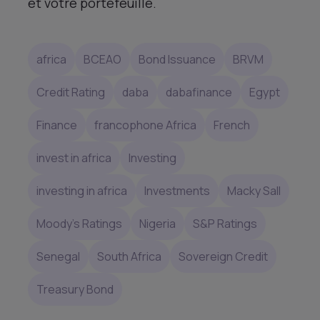
et votre portefeuille.
africa
BCEAO
Bond Issuance
BRVM
Credit Rating
daba
dabafinance
Egypt
Finance
francophone Africa
French
invest in africa
Investing
investing in africa
Investments
Macky Sall
Moody’s Ratings
Nigeria
S&P Ratings
Senegal
South Africa
Sovereign Credit
Treasury Bond