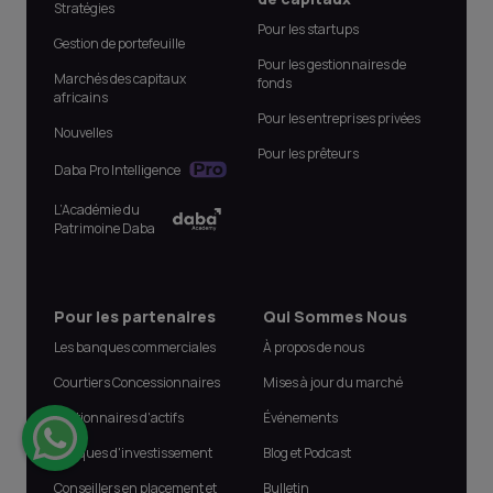
Stratégies
Pour les startups
Gestion de portefeuille
Pour les gestionnaires de
Marchés des capitaux
fonds
africains
Pour les entreprises privées
Nouvelles
Pour les prêteurs
Daba Pro Intelligence
L’Académie du
Patrimoine Daba
Pour les partenaires
Qui Sommes Nous
Les banques commerciales
À propos de nous
Courtiers Concessionnaires
Mises à jour du marché
Gestionnaires d'actifs
Événements
Banques d'investissement
Blog et Podcast
Conseillers en placement et
Bulletin