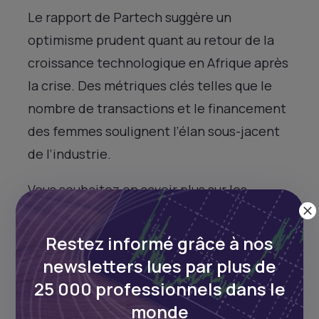
Le rapport de Partech suggère un
optimisme prudent quant au retour de la
croissance technologique en Afrique après
la crise. Des métriques clés telles que le
nombre de transactions et le financement
des femmes soulignent l’élan sous-jacent
de l’industrie.
Vous souhaitez en savoir plus sur les
tendances en matière d’investissement et
accéder aux opportunités en Afrique ?
Restez informé grâce à nos
Téléchargez
l’application Daba
depuis vos
newsletters lues par plus de
magasins d’applications dès aujourd’hui !
25 000 professionnels dans le
monde