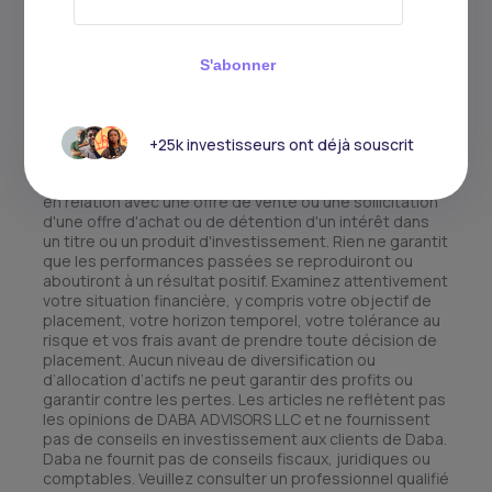
S'abonner
Ce matériel a été présenté à des fins informatives et
éducatives uniquement. Les opinions exprimées dans
les articles ci-dessus sont généralisées et peuvent ne
pas convenir à tous les investisseurs. Les informations
+25k investisseurs ont déjà souscrit
contenues dans cet article ne doivent pas être
interprétées comme et ne peuvent pas être utilisées
en relation avec une offre de vente ou une sollicitation
d'une offre d'achat ou de détention d'un intérêt dans
un titre ou un produit d'investissement. Rien ne garantit
que les performances passées se reproduiront ou
aboutiront à un résultat positif. Examinez attentivement
votre situation financière, y compris votre objectif de
placement, votre horizon temporel, votre tolérance au
risque et vos frais avant de prendre toute décision de
placement. Aucun niveau de diversification ou
d’allocation d’actifs ne peut garantir des profits ou
garantir contre les pertes. Les articles ne reflètent pas
les opinions de DABA ADVISORS LLC et ne fournissent
pas de conseils en investissement aux clients de Daba.
Daba ne fournit pas de conseils fiscaux, juridiques ou
comptables. Veuillez consulter un professionnel qualifié