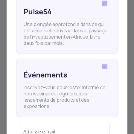
🌍 Et commencez à bâtir votre avenir
Pulse54
financier, un pas après l’autre.
Une plongée approfondie dans ce qui
est ancien et nouveau dans le paysage
africa
Compound Interest
Compounding
de l’investissement en Afrique. Livré
deux fois par mois.
daba
dabafinance
Egypt
French
How to Invest in Stocks
invest in africa
Événements
investing in africa
Nigeria
Inscrivez-vous pour rester informé de
personal finance
nos webinaires réguliers, des
lancements de produits et des
Quelle somme faut-il pour investir en Bourse ?
expositions.
South Africa