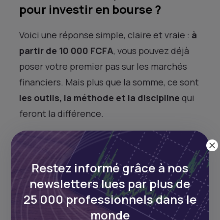
pour investir en bourse ?
Voici une réponse simple, claire et vraie :
à
partir de 10 000 FCFA
, vous pouvez déjà
poser votre premier pas sur les marchés
financiers. Mais plus que la somme, ce sont
les outils, la méthode et la discipline
qui
feront la différence.
Et c’est exactement ce que propose Daba :
Investissez dès 10 000 FCFA
avec
Restez informé grâce à nos
notre application intuitive.
newsletters lues par plus de
Apprenez gratuitement
avec notre
25 000 professionnels dans le
Académie du Patrimoine.
monde