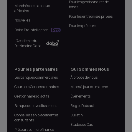
Pour les gestionnaires de
Marchés des capitaux
fonds
africains
Pour les entreprises privées
Nouvelles
Pour les prêteurs
Daba Pro Intelligence
L’Académie du
Patrimoine Daba
Pour les partenaires
Qui Sommes Nous
Les banques commerciales
À propos de nous
Courtiers Concessionnaires
Mises à jour du marché
Gestionnaires d'actifs
Événements
Banques d'investissement
Blog et Podcast
Conseillers en placement et
Bulletin
consultants
Etudes de Cas
Prêteurs et microfinance