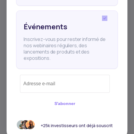
Événements
Télécharger
Inscrivez-vous pour rester informé de
nos webinaires réguliers, des
l'application
lancements de produits et des
expositions.
Commencez à investir dans
les meilleures opportunités
d’Afrique, notamment les
actions, les obligations, les
startups, les fonds de risque,
S'abonner
et bien plus encore.
+25k investisseurs ont déjà souscrit
Commencer