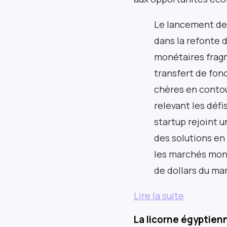
Le lancement de 
dans la refonte 
monétaires fragm
transfert de fond
chères en contou
relevant les défi
startup rejoint 
des solutions en
les marchés mond
de dollars du ma
Lire la suite
La licorne égyptien