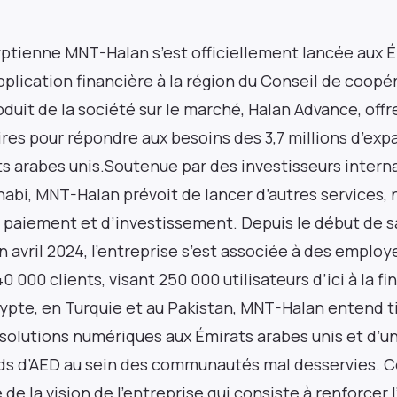
yptienne MNT-Halan s’est officiellement lancée aux É
plication financière à la région du Conseil de coopé
tez informé grâce à
duit de la société sur le marché, Halan Advance, off
ires pour répondre aux besoins des 3,7 millions d’exp
ters lues par plus d
s arabes unis.Soutenue par des investisseurs interna
habi, MNT-Halan prévoit de lancer d’autres services
essionnels dans le 
e paiement et d’investissement. Depuis le début de 
n avril 2024, l’entreprise s’est associée à des emplo
40 000 clients, visant 250 000 utilisateurs d’ici à la f
pte, en Turquie et au Pakistan, MNT-Halan entend ti
 solutions numériques aux Émirats arabes unis et d’
rds d’AED au sein des communautés mal desservies. 
e de la vision de l’entreprise qui consiste à renforcer 