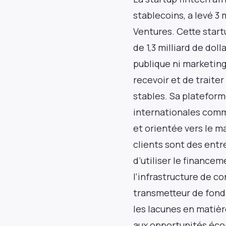
stablecoins, a levé 3
Ventures. Cette startu
de 1,3 milliard de dol
publique ni marketing
recevoir et de traite
stables. Sa plateform
internationales comme 
et orientée vers le m
clients sont des ent
d’utiliser le finance
l’infrastructure de c
transmetteur de fonds
les lacunes en matière
aux opportunités éc