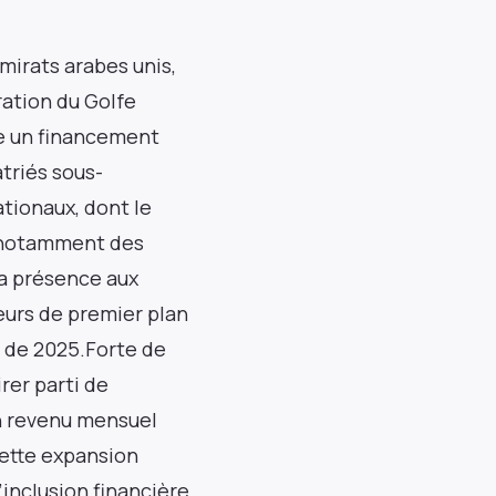
mirats arabes unis,
ration du Golfe
 nos
re un financement
atriés sous-
e 25 000
tionaux, dont le
, notamment des
monde
sa présence aux
yeurs de premier plan
in de 2025.Forte de
rer parti de
un revenu mensuel
Cette expansion
l’inclusion financière