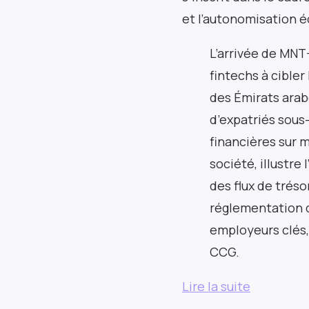
et l’autonomisation 
L’arrivée de MNT
fintechs à cible
Nouvelle Frontière
des Émirats arabe
d’expatriés sous
Restez informé des principales actualités et
événements sur les marchés africains. Livré
financières sur 
chaque semaine.
société, illustre
des flux de tréso
réglementation d
employeurs clés,
Adresse e-mail
CCG.
Lire la suite