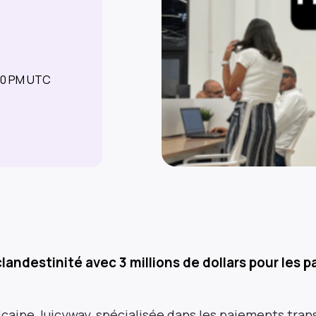
00 PM UTC
clandestinité avec 3 millions de dollars pour les 
ricaine Juicyway, spécialisée dans les paiements tran