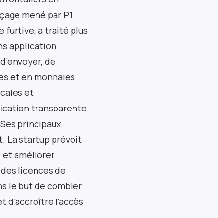
orçage mené par P1
furtive, a traité plus
ans application
 d’envoyer, de
res et en monnaies
ocales et
ification transparente
.Ses principaux
. La startup prévoit
e et améliorer
 des licences de
ns le but de combler
t d’accroître l’accès