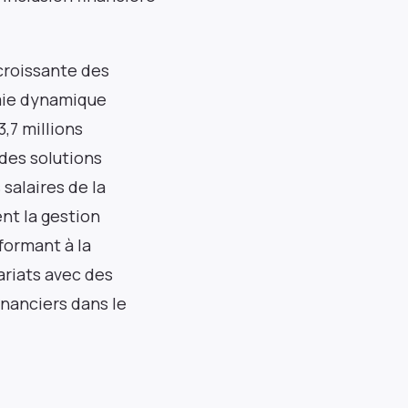
croissante des
omie dynamique
Événements
,7 millions
des solutions
Inscrivez-vous pour rester informé de nos
webinaires réguliers, des lancements de
salaires de la
produits et des expositions.
ent la gestion
formant à la
ariats avec des
inanciers dans le
S'abonner