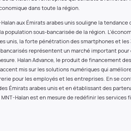
économique dans toute la région.
-Halan aux Émirats arabes unis souligne la tendance 
r la population sous-bancarisée de la région. L’écon
Pulse54
s unis, la forte pénétration des smartphones et les 3
-bancarisés représentent un marché important pour 
Une plongée approfondie dans ce qui est ancien
et nouveau dans le paysage de l’investissement
mesure. Halan Advance, le produit de financement des 
en Afrique. Livré deux fois par mois.
 l’accent mis sur les solutions numériques qui amélior
rerie pour les employés et les entreprises. En se con
es Émirats arabes unis et en établissant des parten
 MNT-Halan est en mesure de redéfinir les services f
+25k investisseurs ont déjà souscrit