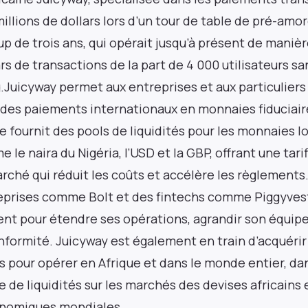
 millions de dollars lors d’un tour de table de pré-am
p de trois ans, qui opérait jusqu’à présent de manière 
lars de transactions de la part de 4 000 utilisateurs s
.Juicyway permet aux entreprises et aux particuliers
r des paiements internationaux en monnaies fiduciai
e fournit des pools de liquidités pour les monnaies l
le naira du Nigéria, l’USD et la GBP, offrant une tar
arché qui réduit les coûts et accélère les règlements
reprises comme Bolt et des fintechs comme Piggyvest
ment pour étendre ses opérations, agrandir son équip
onformité. Juicyway est également en train d’acquérir
 pour opérer en Afrique et dans le monde entier, da
 de liquidités sur les marchés des devises africains e
onomiques mondiales.