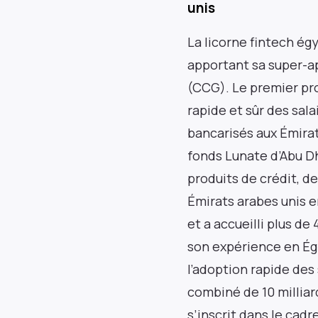
unis
La licorne fintech ég
apportant sa super-ap
Res
(CCG). Le premier pro
rapide et sûr des sala
newslet
bancarisés aux Émirat
fonds Lunate d’Abu D
prof
produits de crédit, d
Émirats arabes unis e
et a accueilli plus de 
son expérience en Égy
l’adoption rapide des
combiné de 10 millia
s’inscrit dans le cadr