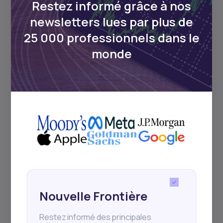
Restez informé grâce à nos
Comment Daba simplifie l’investissement en
newsletters lues par plus de
Afrique pour la diaspora canadienne
25 000 professionnels dans le
monde
2
min Read
JANUARY 25, 2026
Nouvelle Frontière
Comment gagner de l’argent
Restez informé des principales