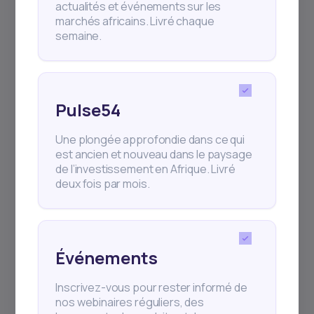
en investis...
actualités et événements sur les
marchés africains. Livré chaque
En 2026, dans un contexte économique
semaine.
mondial plus structuré mais toujours
incertain, les o
Pulse54
Une plongée approfondie dans ce qui
est ancien et nouveau dans le paysage
de l’investissement en Afrique. Livré
deux fois par mois.
Événements
Inscrivez-vous pour rester informé de
2
min Read
JANUARY 25, 2026
nos webinaires réguliers, des