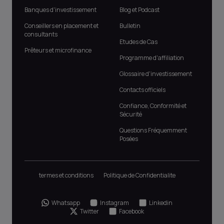
Banques d'investissement
Blog et Podcast
Conseillers en placement et
Bulletin
consultants
Etudes de Cas
Prêteurs et microfinance
Programme d'affiliation
Glossaire d'investissement
Contacts officiels
Confiance, Conformité et
Sécurité
Questions Fréquemment
Posées
termes et conditions
Politique de Confidentialite
Whatsapp
Instagram
Linkedin
Twitter
Facebook