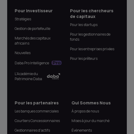
Pour Investisseur
Pour les chercheurs
de capitaux
Stratégies
Pour les startups
Gestion de portefeuille
Pour les gestionnaires de
Marchés des capitaux
fonds
africains
Pour les entreprises privées
Nouvelles
Pour les prêteurs
Daba Pro Intelligence
L’Académie du
Patrimoine Daba
Pour les partenaires
Qui Sommes Nous
Les banques commerciales
À propos de nous
Courtiers Concessionnaires
Mises à jour du marché
Gestionnaires d'actifs
Événements