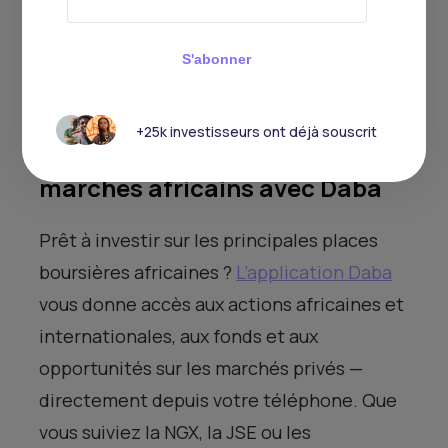
Les places boursières du continent ne sont
plus simplement une note de bas de page
S'abonner
dans les discussions d’allocation mondiale
— elles deviennent une destination.
+25k investisseurs ont déjà souscrit
Comment accéder aux
marchés africains avec Daba
Prêt à investir sur les principales places
boursières africaines ?
L’application Daba
vous donne accès aux actions africaines et
internationales, aux fonds et aux
opportunités sur les marchés privés —
directement depuis votre téléphone. Que
vous suiviez la NGX, la JSE ou les