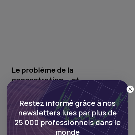
Le problème de la
concentration — et
l’opportunité
Restez informé grâce à nos
Les données révèlent un déséquilibre
newsletters lues par plus de
structurel : la JSE représente à elle seule
25 000 professionnels dans le
près de 74 % de la capitalisation boursière
monde
totale suivie sur le continent. En excluant