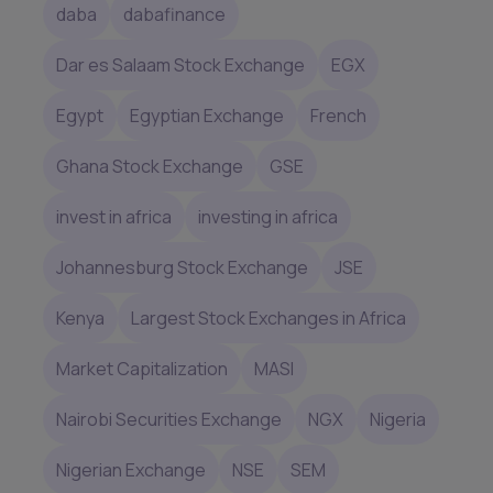
daba
dabafinance
Dar es Salaam Stock Exchange
EGX
Egypt
Egyptian Exchange
French
Ghana Stock Exchange
GSE
invest in africa
investing in africa
Johannesburg Stock Exchange
JSE
Kenya
Largest Stock Exchanges in Africa
Market Capitalization
MASI
Nairobi Securities Exchange
NGX
Nigeria
Nigerian Exchange
NSE
SEM