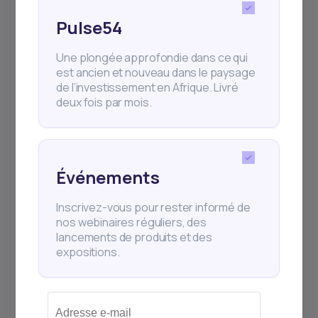
BRVM Countries
Pulse54
BRVM market performance 2024
Une plongée approfondie dans ce qui
est ancien et nouveau dans le paysage
BRVM Stock Exchange
BRVM stock market
de l’investissement en Afrique. Livré
deux fois par mois.
daba
dabafinance
Egypt
Equities
Finance
French
How to Buy Stocks
How to invest in Africa
invest in africa
Événements
investing in africa
Investments
Inscrivez-vous pour rester informé de
nos webinaires réguliers, des
Le guide complet pour investir à la BRVM :
lancements de produits et des
expositions.
Commencez dès aujourd’hui avec Daba
Nigeria
Orange CI share price
personal finance
Sonatel
Stock market