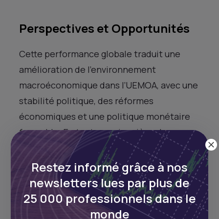
Perspectives et Opportunités
Cette performance globale traduit une
amélioration de l’environnement
macroéconomique dans l’UEMOA, avec une
stabilité politique, des réformes
économiques et une politique monétaire
favorable. En tant que cinquième bourse
africaine, la BRVM continue d’attirer les
investisseurs locaux et internationaux.
Restez informé grâce à nos
newsletters lues par plus de
📱 Les investisseurs peuvent suivre les
25 000 professionnels dans le
données en temps réel, accéder à des
monde