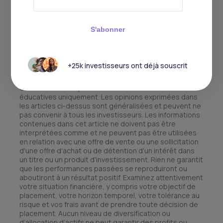
Stock Markets
stocks
S'abonner
+25k investisseurs ont déjà souscrit
Ce matériel a été présenté à des fins informatives et
éducatives uniquement. Les opinions exprimées dans
les articles ci-dessus sont généralisées et peuvent ne
pas convenir à tous les investisseurs. Les informations
contenues dans cet article ne doivent pas être
interprétées comme et ne peuvent pas être utilisées
en relation avec une offre de vente ou une sollicitation
d'une offre d'achat ou de détention d'un intérêt dans
un titre ou un produit d'investissement. Rien ne garantit
que les performances passées se reproduiront ou
aboutiront à un résultat positif. Examinez attentivement
votre situation financière, y compris votre objectif de
placement, votre horizon temporel, votre tolérance au
risque et vos frais avant de prendre toute décision de
placement. Aucun niveau de diversification ou
d’allocation d’actifs ne peut garantir des profits ou