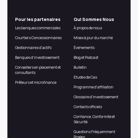
Pour les partenaires
Qui Sommes Nous
Les banques commerciales
À propos de nous
Courtiers Concessionnaires
Mises à jour du marché
Gestionnaires d'actifs
Événements
Banques d'investissement
Blog et Podcast
Conseillers en placement et
Bulletin
consultants
Etudes de Cas
Prêteurs et microfinance
Programme d'affiliation
Glossaire d'investissement
Contacts officiels
Confiance, Conformité et
Sécurité
Questions Fréquemment
Posées