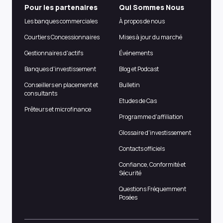
Pour les partenaires
Qui Sommes Nous
Les banques commerciales
À propos de nous
Courtiers Concessionnaires
Mises à jour du marché
Gestionnaires d'actifs
Événements
Banques d'investissement
Blog et Podcast
Conseillers en placement et
Bulletin
consultants
Etudes de Cas
Prêteurs et microfinance
Programme d'affiliation
Glossaire d'investissement
Contacts officiels
Confiance, Conformité et
Sécurité
Questions Fréquemment
Posées