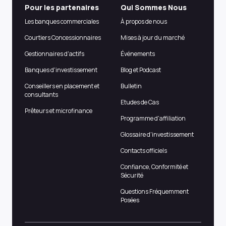
Pour les partenaires
Qui Sommes Nous
Les banques commerciales
À propos de nous
Courtiers Concessionnaires
Mises à jour du marché
Gestionnaires d'actifs
Événements
Banques d'investissement
Blog et Podcast
Conseillers en placement et
Bulletin
consultants
Etudes de Cas
Prêteurs et microfinance
Programme d'affiliation
Glossaire d'investissement
Contacts officiels
Confiance, Conformité et
Sécurité
Questions Fréquemment
Posées