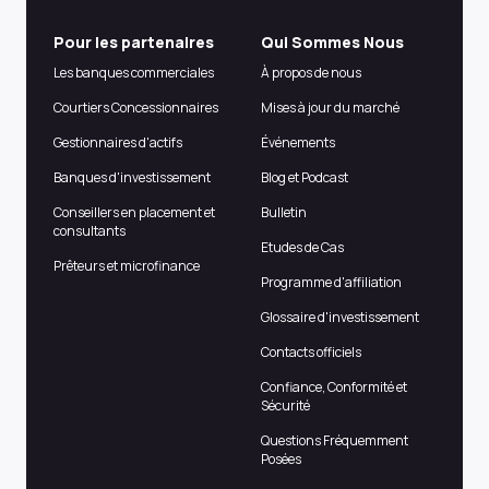
Pour les partenaires
Qui Sommes Nous
Les banques commerciales
À propos de nous
Courtiers Concessionnaires
Mises à jour du marché
Gestionnaires d'actifs
Événements
Banques d'investissement
Blog et Podcast
Conseillers en placement et
Bulletin
consultants
Etudes de Cas
Prêteurs et microfinance
Programme d'affiliation
Glossaire d'investissement
Contacts officiels
Confiance, Conformité et
Sécurité
Questions Fréquemment
Posées