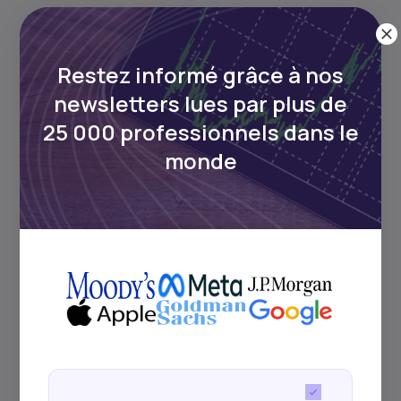
Obligation donnant droit à conversion en
Restez informé grâce à nos
actions de la société émettrice selon des
newsletters lues par plus de
conditions fixées.
25 000 professionnels dans le
monde