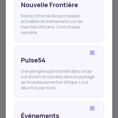
Nouvelle Frontière
Restez informé des principales
actualités et événements sur les
marchés africains. Livré chaque
semaine.
Pour Investisseur
Pour les chercheurs
de capitaux
Stratégies
Pulse54
Pour les startups
Gestion de portefeuille
Pour les gestionnaires de
Une plongée approfondie dans ce qui
Marchés des capitaux
fonds
africains
est ancien et nouveau dans le paysage
Pour les entreprises privées
de l’investissement en Afrique. Livré
Nouvelles
deux fois par mois.
Pour les prêteurs
Daba Pro Intelligence
L’Académie du
Patrimoine Daba
Événements