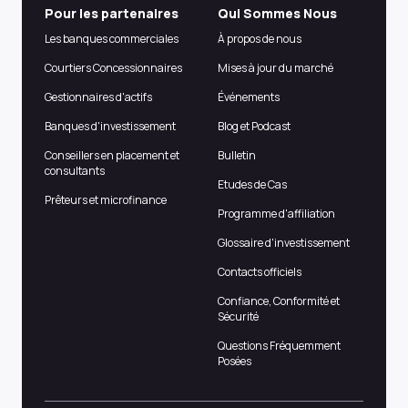
Pour les partenaires
Qui Sommes Nous
Les banques commerciales
À propos de nous
Courtiers Concessionnaires
Mises à jour du marché
Gestionnaires d'actifs
Événements
Banques d'investissement
Blog et Podcast
Conseillers en placement et
Bulletin
consultants
Etudes de Cas
Prêteurs et microfinance
Programme d'affiliation
Glossaire d'investissement
Contacts officiels
Confiance, Conformité et
Sécurité
Questions Fréquemment
Posées