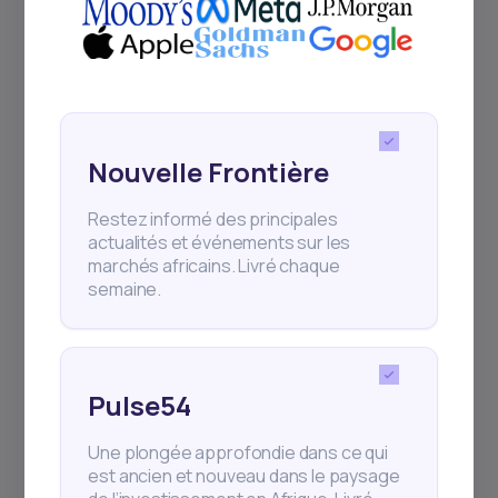
Événements
Inscrivez-vous pour rester informé de
nos webinaires réguliers, des
lancements de produits et des
expositions.
Nouvelle Frontière
Restez informé des principales
actualités et événements sur les
marchés africains. Livré chaque
semaine.
S'abonner
+25k investisseurs ont déjà souscrit
Pulse54
Une plongée approfondie dans ce qui
est ancien et nouveau dans le paysage