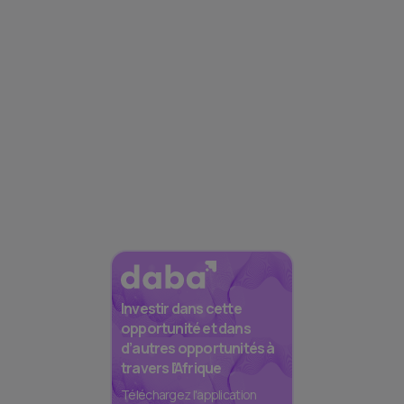
Investir dans cette
opportunité et dans
d’autres opportunités à
travers l’Afrique
Téléchargez l'application