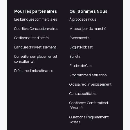
Pour les partenaires
Qui Sommes Nous
Les banques commerciales
À propos de nous
Courtiers Concessionnaires
Mises à jour du marché
Gestionnaires d'actifs
Événements
Banques d'investissement
Blog et Podcast
Conseillers en placement et
Bulletin
consultants
Etudes de Cas
Prêteurs et microfinance
Programme d'affiliation
Glossaire d'investissement
Contacts officiels
Confiance, Conformité et
Sécurité
Questions Fréquemment
Posées