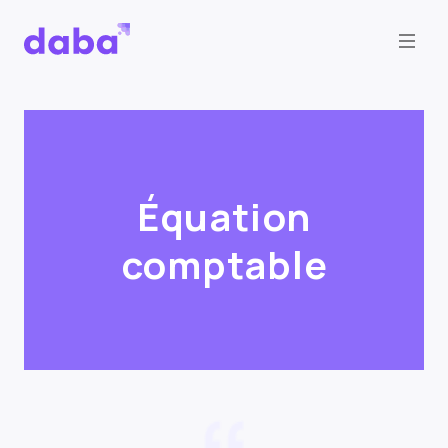
Équation
comptable