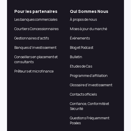
Pour les partenaires
Qui Sommes Nous
Les banques commerciales
À propos de nous
Courtiers Concessionnaires
Mises à jour du marché
Gestionnaires d'actifs
Événements
Banques d'investissement
Blog et Podcast
Conseillers en placement et
Bulletin
consultants
Etudes de Cas
Prêteurs et microfinance
Programme d'affiliation
Glossaire d'investissement
Contacts officiels
Confiance, Conformité et
Sécurité
Questions Fréquemment
Posées