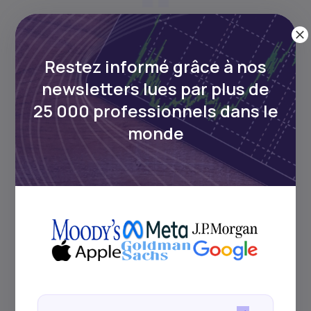
Personne habilitée à passer des ordres
d’achat et de vente de titres financiers
Restez informé grâce à nos
pour le compte d’intermédiaires
newsletters lues par plus de
financiers.
25 000 professionnels dans le
monde