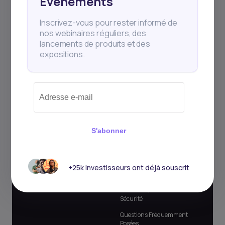
Événements
Inscrivez-vous pour rester informé de
Pour les partenaires
Qui Sommes Nous
nos webinaires réguliers, des
lancements de produits et des
Les banques commerciales
À propos de nous
expositions.
Courtiers Concessionnaires
Mises à jour du marché
Gestionnaires d'actifs
Événements
Banques d'investissement
Blog et Podcast
Conseillers en placement et
Bulletin
consultants
Etudes de Cas
S'abonner
Prêteurs et microfinance
Programme d'affiliation
Glossaire d'investissement
+25k investisseurs ont déjà souscrit
Contacts officiels
Confiance, Conformité et
Sécurité
Questions Fréquemment
Posées