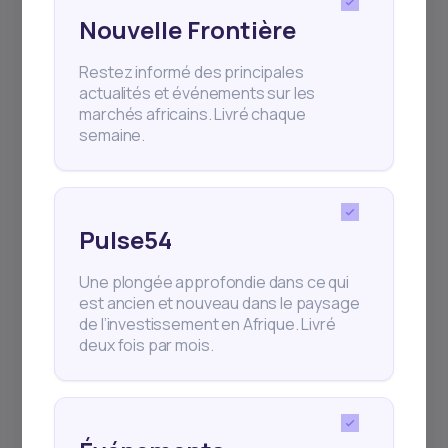
Nouvelle Frontière
Restez informé des principales
actualités et événements sur les
marchés africains. Livré chaque
semaine.
Pour Investisseur
Pour les chercheurs
de capitaux
Stratégies
Pulse54
Pour les startups
Gestion de portefeuille
Une plongée approfondie dans ce qui
Pour les gestionnaires de
Marchés des capitaux
fonds
est ancien et nouveau dans le paysage
africains
de l’investissement en Afrique. Livré
Pour les entreprises privées
deux fois par mois.
Nouvelles
Pour les prêteurs
Daba Pro Intelligence
L’Académie du
Patrimoine Daba