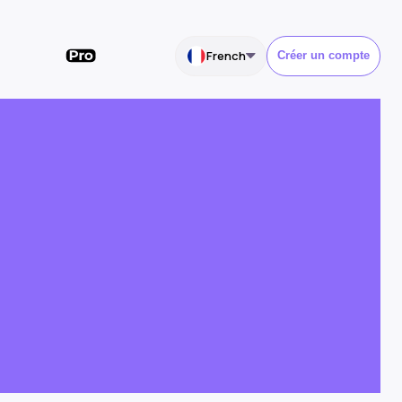
French
Créer un compte
l