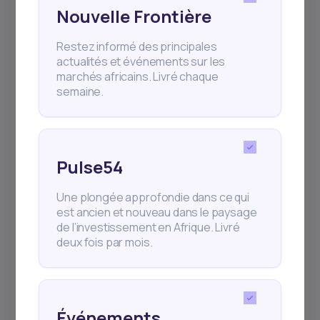
260 %.
Nouvelle Frontière
Restez informé des principales
actualités et événements sur les
marchés africains. Livré chaque
semaine.
Investir dans cette
Pulse54
opportunité et dans d’autres
opportunités à travers
Une plongée approfondie dans ce qui
l’Afrique
est ancien et nouveau dans le paysage
de l’investissement en Afrique. Livré
deux fois par mois.
Téléchargez l'application daba finance sur votre
mobile via
Événements