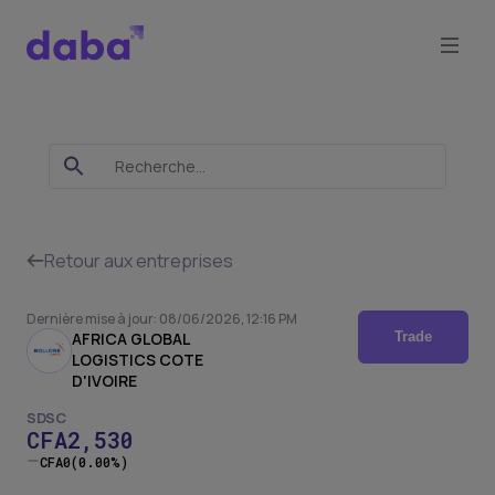
SDSC
-
Bollore
Retour aux entreprises
Transport
Dernière mise à jour
:
08/06/2026, 12:16 PM
&
AFRICA GLOBAL
Trade
LOGISTICS COTE
Logistics
D'IVOIRE
SDSC
CFA
2,530
CFA
0
(0.00%)