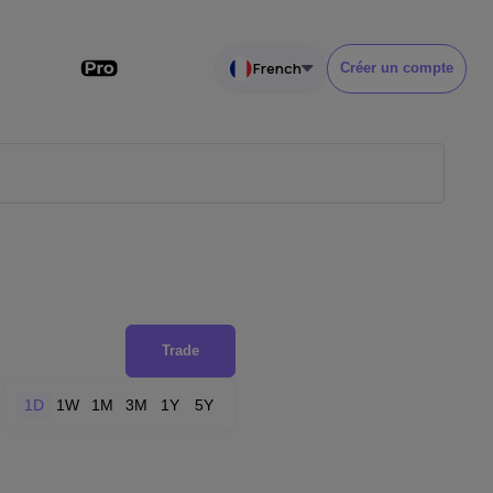
French
Créer un compte
Trade
1D
1W
1M
3M
1Y
5Y