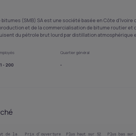
e bitumes (SMB) SA est une société basée en Côte d'Ivoire q
 production et de la commercialisation de bitume routier et d
uisent du pétrole brut lourd par distillation atmosphérique 
mployés
Quartier général
1 - 200
-
rché
ut de la
Prix d'ouverture
Plus haut sur 52
Plus bas sur 