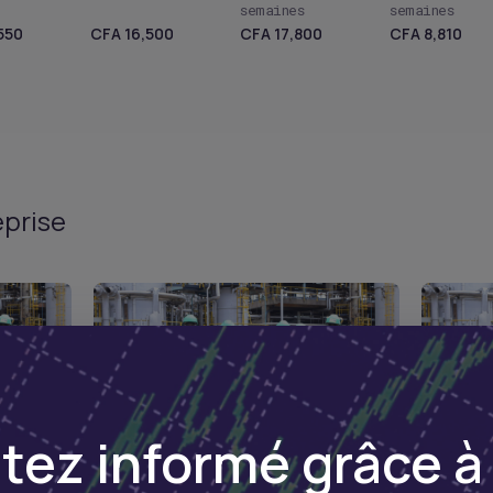
semaines
semaines
550
CFA 16,500
CFA 17,800
CFA 8,810
eprise
tez informé grâce à