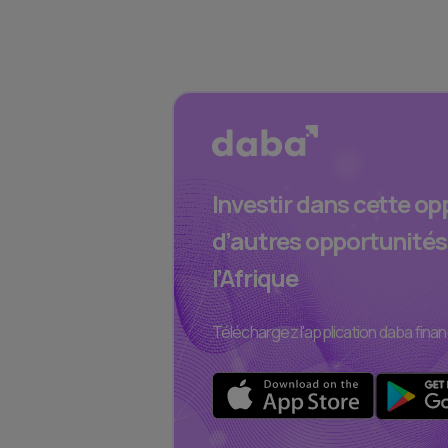
Investir dans cette op
d’autres opportunités
l’Afrique
Téléchargez l'application daba finan