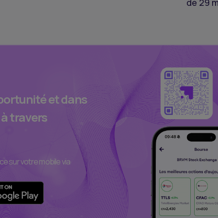
de 29 m
portunité et dans
 à travers
ce sur votre mobile via