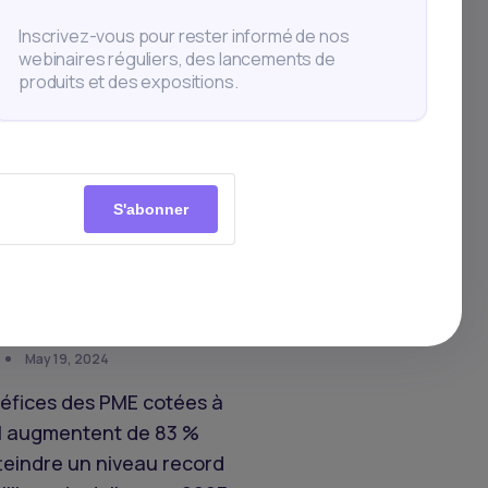
atteignent des sommets,
Inscrivez-vous pour rester informé de nos
 reste haussière
webinaires réguliers, des lancements de
produits et des expositions.
S'abonner
May 19, 2024
éfices des PME cotées à
M augmentent de 83 %
teindre un niveau record