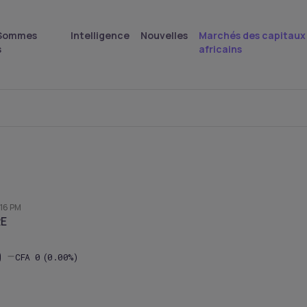
 Sommes
Intelligence
Nouvelles
Marchés des capitaux
s
africains
16 PM
RE
0
CFA
0
(0.00%)