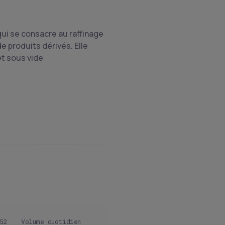
ui se consacre au raffinage
e produits dérivés. Elle
et sous vide
52
Volume quotidien