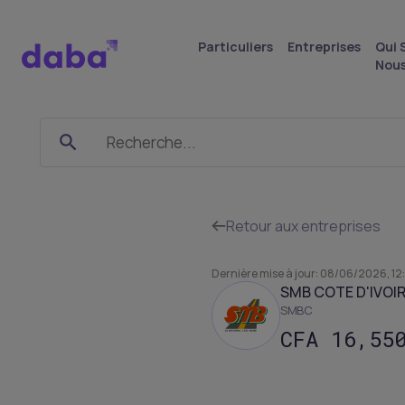
Particuliers
Entreprises
Qui
Nou
SMBC
-
SMB
Retour aux entreprises
Côte
d'Ivoire
Dernière mise à jour
:
08/06/2026, 12:
SMB COTE D'IVOI
SMBC
CFA
16,55