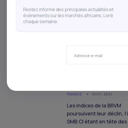
progresse, la SocGen ét
Restez informé des principales actualités et
tête de la croissance de 
événements sur les marchés africains. Livré
capitalisation boursière
chaque semaine.
Adresse e-mail
FINANCE
Oct 11, 2024
Les indices de la BRVM
poursuivent leur déclin, l'
SMB CI étant en tête des